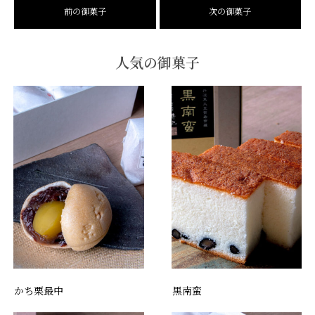
前の御菓子
次の御菓子
人気の御菓子
かち栗最中
黒南蛮