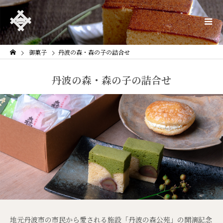
御菓子
丹波の森・森の子の詰合せ
丹波の森・森の子の詰合せ
地元丹波市の市民から愛される施設「丹波の森公苑」の開演記念